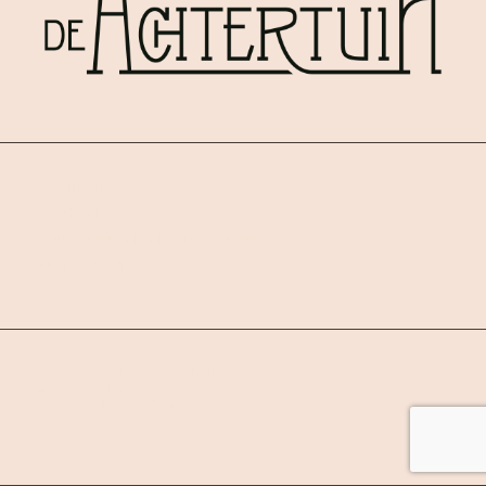
CONTACT
WERKEN
VERGADEREN EN EXPOSEREN
INSTAGRAM
De Achtertuin Rotterdam
Oostzeedijk 108
3063 BG Rotterdam