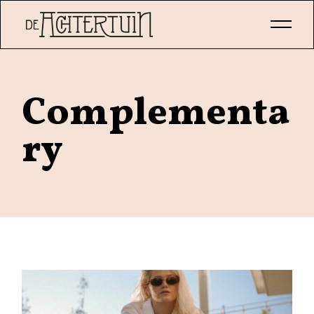
Skip
to
the
content
Complementa
ry