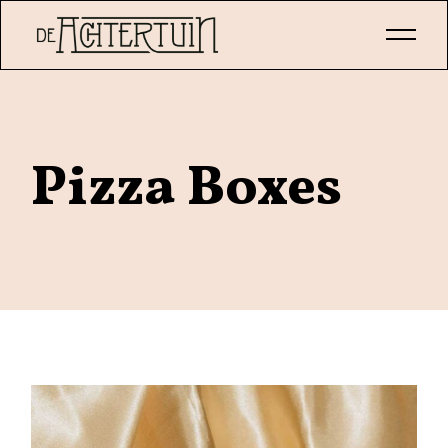
Skip
to
the
content
Pizza Boxes